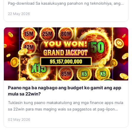
Pag-download Sa kasalukuyang panahon ng teknolohiya, ang
ating mga smartphone at...
22 May 2026
Paano nga ba nagbago ang budget ko gamit ang app
mula sa 22win?
Tuklasin kung paano makakatulong ang mga finance apps mula
sa 22win para mas maging wais sa paggastos at pag-iipon
ng...
02 May 2026