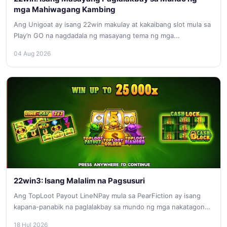
mga Mahiwagang Kambing
Ang Unigoat ay isang 22win makulay at kakaibang slot mula sa
Play’n GO na nagdadala ng masayang tema ng mga...
04 Aug 2026
22win3: Isang Malalim na Pagsusuri
Ang TopLoot Payout LineNPay mula sa PearFiction ay isang
kapana-panabik na paglalakbay sa mundo ng mga nakatagong
kayamanan at kumikinang...
18 Hul 2026