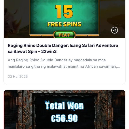
Raging Rhino Double Danger: Isang Safari Adventure
sa Bawat Spin – 22win3
Ang Raging Rhino Double Danger ay nagdadala sa mga
manlalaro sa gitna ng malawak at mainit na African savannah,
kung...
02 Hul 2026