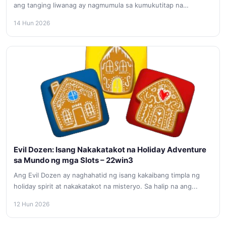
ang tanging liwanag ay nagmumula sa kumukutitap na
screen...
14 Hun 2026
Evil Dozen: Isang Nakakatakot na Holiday Adventure
sa Mundo ng mga Slots – 22win3
Ang Evil Dozen ay naghahatid ng isang kakaibang timpla ng
holiday spirit at nakakatakot na misteryo. Sa halip na ang...
12 Hun 2026