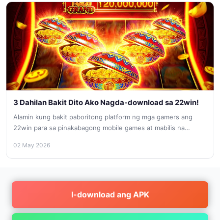
3 Dahilan Bakit Dito Ako Nagda-download sa 22win!
Alamin kung bakit paboritong platform ng mga gamers ang
22win para sa pinakabagong mobile games at mabilis na
download speed.
02 May 2026
I-download ang APK