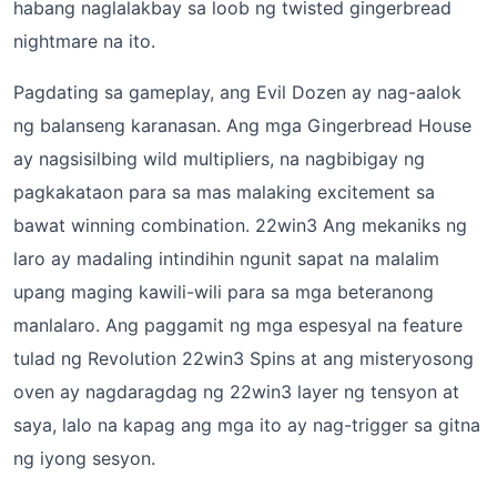
habang naglalakbay sa loob ng twisted gingerbread
nightmare na ito.
Pagdating sa gameplay, ang Evil Dozen ay nag-aalok
ng balanseng karanasan. Ang mga Gingerbread House
ay nagsisilbing wild multipliers, na nagbibigay ng
pagkakataon para sa mas malaking excitement sa
bawat winning combination. 22win3 Ang mekaniks ng
laro ay madaling intindihin ngunit sapat na malalim
upang maging kawili-wili para sa mga beteranong
manlalaro. Ang paggamit ng mga espesyal na feature
tulad ng Revolution 22win3 Spins at ang misteryosong
oven ay nagdaragdag ng 22win3 layer ng tensyon at
saya, lalo na kapag ang mga ito ay nag-trigger sa gitna
ng iyong sesyon.