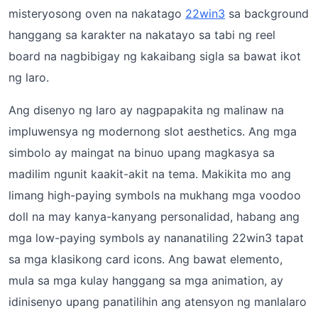
misteryosong oven na nakatago
22win3
sa background
hanggang sa karakter na nakatayo sa tabi ng reel
board na nagbibigay ng kakaibang sigla sa bawat ikot
ng laro.
Ang disenyo ng laro ay nagpapakita ng malinaw na
impluwensya ng modernong slot aesthetics. Ang mga
simbolo ay maingat na binuo upang magkasya sa
madilim ngunit kaakit-akit na tema. Makikita mo ang
limang high-paying symbols na mukhang mga voodoo
doll na may kanya-kanyang personalidad, habang ang
mga low-paying symbols ay nananatiling 22win3 tapat
sa mga klasikong card icons. Ang bawat elemento,
mula sa mga kulay hanggang sa mga animation, ay
idinisenyo upang panatilihin ang atensyon ng manlalaro