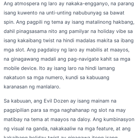
Ang atmospera ng laro ay nakaka-engganyo, na parang
isang kuwento na unti-unting nabubunyag sa bawat
spin. Ang pagpili ng tema ay isang matalinong hakbang,
dahil pinagsasama nito ang pamilyar na holiday vibe sa
isang kakaibang twist na hindi madalas makita sa ibang
mga slot. Ang pagdaloy ng laro ay mabilis at maayos,
na ginagawang madali ang pag-navigate kahit sa mga
mobile device. Ito ay isang laro na hindi lamang
nakatuon sa mga numero, kundi sa kabuuang
karanasan ng manlalaro.
Sa kabuuan, ang Evil Dozen ay isang mainam na
pagpipilian para sa mga naghahanap ng slot na may
matibay na tema at maayos na daloy. Ang kumbinasyon
ng visual na ganda, nakakaaliw na mga feature, at ang
kakaibang holiday twist ay ginagawa itong isang