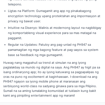
telepono.
Ligtas na Platform: Gumagamit ang app ng pinakabagong
encryption technology upang protektahan ang impormasyon at
privacy ng bawat user.
Intuitive na Disenyo: Malinis at modernong layout na nagbibigay
ng komportableng visual experience para sa mas matagal na
paggamit.
Regular na Updates: Patuloy ang pag-unlad ng PH947 sa
pamamagitan ng mga bagong feature at pag-aayos sa system
base sa feedback ng mga gumagamit.
Huwag nang magpahuli sa trend at simulan na ang iyong
paglalakbay sa mundo ng digital na saya. Ang PH947 ay higit pa sa
isang ordinaryong app; ito ay iyong katuwang sa pagpapalipas ng
oras na puno ng excitement at kaginhawaan. I-download na ang
PH947 ngayon sa iyong mobile phone at maranasan ang
serbisyong world-class na sadyang ginawa para sa mga Pilipino.
Sumali na sa aming lumalaking komunidad at tuklasin kung bakit
kami ang pinipiling entertainment app ng marami!