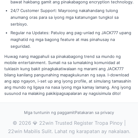
bawat hakbang gamit ang pinakabagong encryption technology.
24/7 Customer Support: Mayroong nakahandang tulong
anumang oras para sa iyong mga katanungan tungkol sa
serbisyo.
Regular na Updates: Patuloy ang pag-unlad ng JACK777 upang
maghatid ng mga bagong feature at mas pinahusay na
seguridad.
Huwag nang magpahuli sa pinakabagong trend sa mundo ng
mobile entertainment. Sumali na sa lumalaking komunidad at
tuklasin kung bakit pinagkakatiwalaan ng marami ang JACK777
bilang kanilang pangunahing mapagkukunan ng saya. I-download
ang app ngayon, i-set up ang iyong profile, at simulang tamasahin
ang mundo ng ligaya na nasa iyong mga kamay lamang. Ang iyong
susunod na malaking pakikipagsapalaran ay nagsisimula dito!
Mga tuntunin ng paggamit
Patakaran sa privacy
© 2026 💎 22win Trusted Register Tropa Pinoy |
22win Mabilis Sulit. Lahat ng karapatan ay nakalaan.