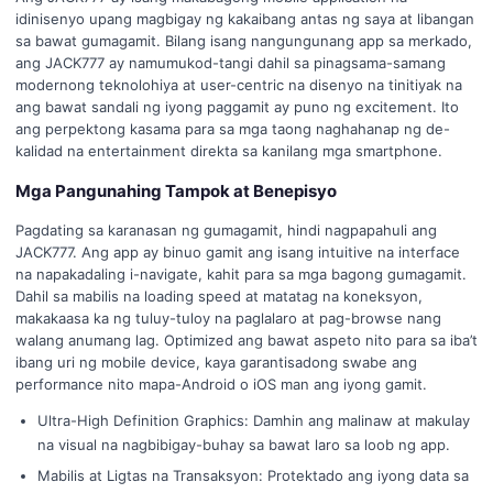
idinisenyo upang magbigay ng kakaibang antas ng saya at libangan
sa bawat gumagamit. Bilang isang nangungunang app sa merkado,
ang JACK777 ay namumukod-tangi dahil sa pinagsama-samang
modernong teknolohiya at user-centric na disenyo na tinitiyak na
ang bawat sandali ng iyong paggamit ay puno ng excitement. Ito
ang perpektong kasama para sa mga taong naghahanap ng de-
kalidad na entertainment direkta sa kanilang mga smartphone.
Mga Pangunahing Tampok at Benepisyo
Pagdating sa karanasan ng gumagamit, hindi nagpapahuli ang
JACK777. Ang app ay binuo gamit ang isang intuitive na interface
na napakadaling i-navigate, kahit para sa mga bagong gumagamit.
Dahil sa mabilis na loading speed at matatag na koneksyon,
makakaasa ka ng tuluy-tuloy na paglalaro at pag-browse nang
walang anumang lag. Optimized ang bawat aspeto nito para sa iba’t
ibang uri ng mobile device, kaya garantisadong swabe ang
performance nito mapa-Android o iOS man ang iyong gamit.
Ultra-High Definition Graphics: Damhin ang malinaw at makulay
na visual na nagbibigay-buhay sa bawat laro sa loob ng app.
Mabilis at Ligtas na Transaksyon: Protektado ang iyong data sa