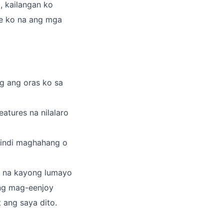
, kailangan ko
one ko na ang mga
ng ang oras ko sa
atures na nilalaro
hindi maghahang o
g na kayong lumayo
ong mag-eenjoy
 ang saya dito.