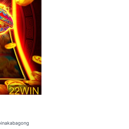
 pinakabagong