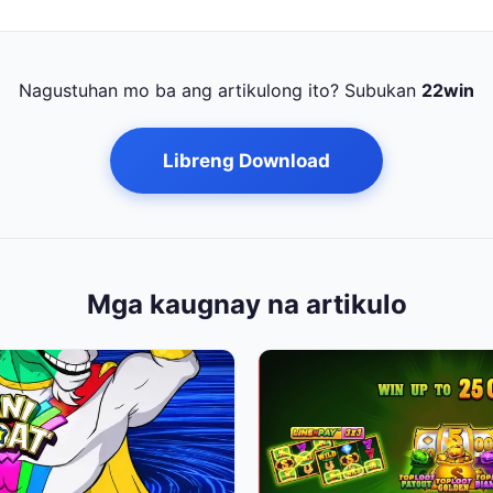
Nagustuhan mo ba ang artikulong ito? Subukan
22win
Libreng Download
Mga kaugnay na artikulo