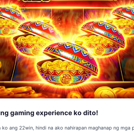
ang gaming experience ko dito!
 ko ang 22win, hindi na ako nahirapan maghanap ng mga