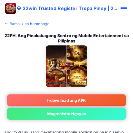
💎 22win Trusted Register Tropa Pinoy | 22win Mabilis Sulit
← Bumalik sa homepage
22PH: Ang Pinakabagong Sentro ng Mobile Entertainment sa
Pilipinas
I-download ang APK
Magrehistro Ngayon
Ang 22PH ay isang makabagong mobile application na idinisenyo