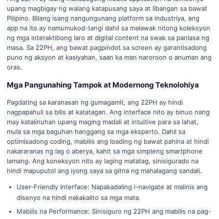
upang magbigay ng walang katapusang saya at libangan sa bawat
Pilipino. Bilang isang nangungunang platform sa industriya, ang
app na ito ay namumukod-tangi dahil sa malawak nitong koleksyon
ng mga interaktibong laro at digital content na swak sa panlasa ng
masa. Sa 22PH, ang bawat pagpindot sa screen ay garantisadong
puno ng aksyon at kasiyahan, saan ka man naroroon o anuman ang
oras.
Mga Pangunahing Tampok at Modernong Teknolohiya
Pagdating sa karanasan ng gumagamit, ang 22PH ay hindi
nagpapahuli sa bilis at katatagan. Ang interface nito ay binuo nang
may katalinuhan upang maging madali at intuitive para sa lahat,
mula sa mga baguhan hanggang sa mga eksperto. Dahil sa
optimisadong coding, mabilis ang loading ng bawat pahina at hindi
nakararanas ng lag o aberya, kahit sa mga simpleng smartphone
lamang. Ang koneksyon nito ay laging matatag, sinisigurado na
hindi mapuputol ang iyong saya sa gitna ng mahalagang sandali.
User-Friendly Interface: Napakadaling i-navigate at malinis ang
disenyo na hindi nakakalito sa mga mata.
Mabilis na Performance: Sinisiguro ng 22PH ang mabilis na pag-