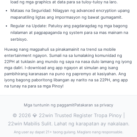
load ng mga graphics at data para sa tuloy-tuloy na laro.
Mataas na Seguridad: Nilagyan ng advanced encryption upang
mapanatiling ligtas ang impormasyon ng bawat gumagamit.
Regular na Update: Patuloy ang pagdaragdag ng mga bagong
nilalaman at pagpapaganda ng system para sa mas mainam na
serbisyo.
Huwag nang magpahuli sa pinakamainit na trend sa mobile
entertainment ngayon. Sumali na sa lumalaking komunidad ng
22PH at tuklasin ang mundo ng saya na nasa dulo lamang ng iyong
mga daliri. I-download ang app ngayon at simulan ang isang
pambihirang karanasan na puno ng papremyo at kasiyahan. Ang
iyong bagong paboritong libangan ay narito na sa 22PH, ang app
na tunay na para sa mga Pinoy!
Mga tuntunin ng paggamit
Patakaran sa privacy
© 2026 💎 22win Trusted Register Tropa Pinoy |
22win Mabilis Sulit. Lahat ng karapatan ay nakalaan.
Ang user ay dapat 21+ taong gulang. Maglaro nang responsable.